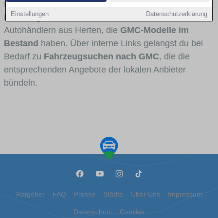
Fahrertypen die Marke interessant ist. Viele
Einstellungen
Datenschutzerklärung
Fahrzeuge stammen von Autohäusern und
Autohändlern aus Herten, die
GMC-Modelle im
Bestand
haben. Über interne Links gelangst du bei
Bedarf zu
Fahrzeugsuchen nach GMC
, die die
entsprechenden Angebote der lokalen Anbieter
bündeln.
Ratgeber
FAQ
Presse
Städte
Über Uns
Impressum
Datenschutz
Cookies