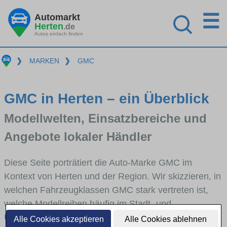
☰
Automarkt
Herten
.de
Autos einfach finden
❯
MARKEN
❯
GMC
GMC in Herten – ein Überblick
Modellwelten, Einsatzbereiche und
Angebote lokaler Händler
Diese Seite porträtiert die Auto-Marke GMC im
Kontext von Herten und der Region. Wir skizzieren, in
welchen Fahrzeugklassen GMC stark vertreten ist,
welche Modellreihen häufig im Stadt- und
Umlandverkehr zu sehen sind und für welche
Alle Cookies akzeptieren
Alle Cookies ablehnen