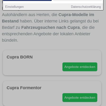
Fahrertypen die Marke interessant ist. Viele
Einstellungen
Datenschutzerklärung
Fahrzeuge stammen von Autohäusern und
Autohändlern aus Herten, die
Cupra-Modelle im
Bestand
haben. Über interne Links gelangst du bei
Bedarf zu
Fahrzeugsuchen nach Cupra
, die die
entsprechenden Angebote der lokalen Anbieter
bündeln.
Cupra BORN
Angebote entdecken
Cupra Formentor
Angebote entdecken