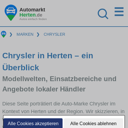
☰
Automarkt
Herten
.de
Autos einfach finden
❯
MARKEN
❯
CHRYSLER
Chrysler in Herten – ein
Überblick
Modellwelten, Einsatzbereiche und
Angebote lokaler Händler
Diese Seite porträtiert die Auto-Marke Chrysler im
Kontext von Herten und der Region. Wir skizzieren, in
welchen Fahrzeugklassen Chrysler stark vertreten ist,
Alle Cookies akzeptieren
Alle Cookies ablehnen
welche Modellreihen häufig im Stadt- und