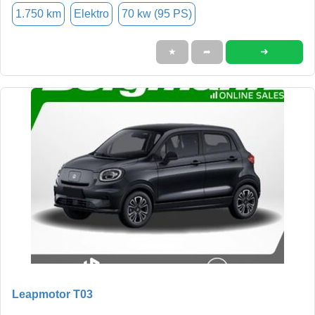
1.750 km
Elektro
70 kw (95 PS)
➜
★
➦
Leapmotor T03