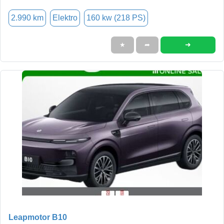
2.990 km
Elektro
160 kw (218 PS)
➜
★
➦
Leapmotor B10