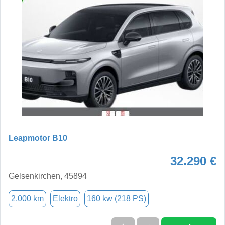
Leapmotor B10
32.290 €
Gelsenkirchen, 45894
2.000 km
Elektro
160 kw (218 PS)