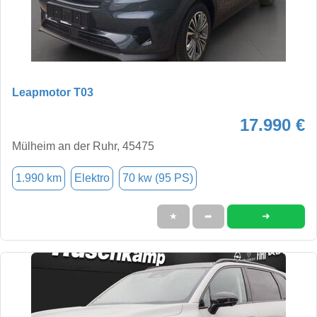
Leapmotor T03
17.990 €
Mülheim an der Ruhr, 45475
1.990 km
Elektro
70 kw (95 PS)
➜
★
➦