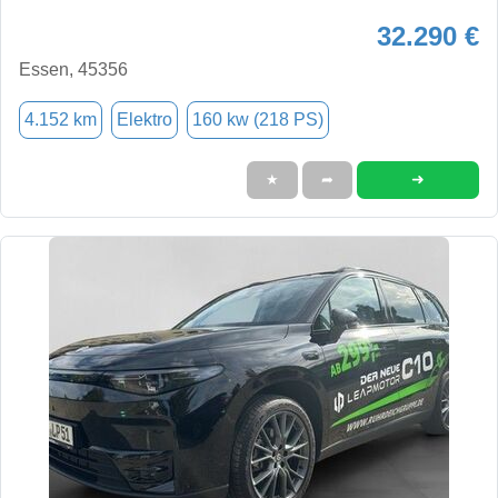
32.290 €
Essen, 45356
4.152 km
Elektro
160 kw (218 PS)
➜
★
➦