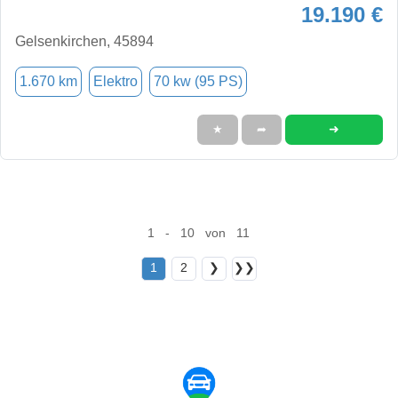
19.190 €
Gelsenkirchen, 45894
1.670 km
Elektro
70 kw (95 PS)
➜
★
➦
1 - 10 von 11
1
2
❯
❯❯