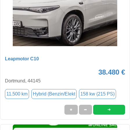
Leapmotor C10
38.480 €
Dortmund, 44145
11.500 km
Hybrid (Benzin/Elekt
158 kw (215 PS)
➜
★
➦