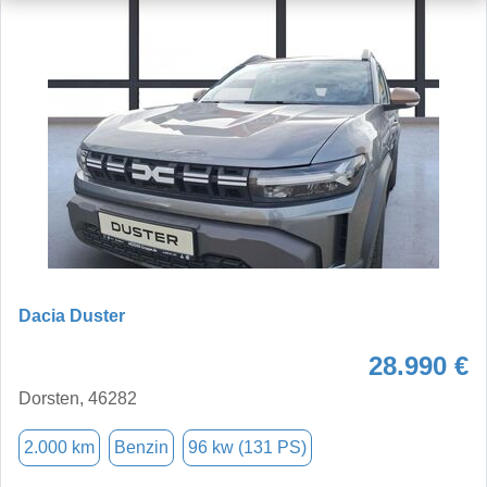
Dacia Duster
28.990 €
Dorsten, 46282
2.000 km
Benzin
96 kw (131 PS)