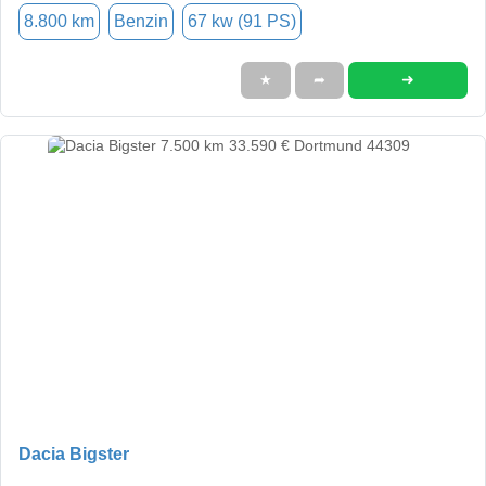
8.800 km
Benzin
67 kw (91 PS)
➜
★
➦
Dacia Bigster