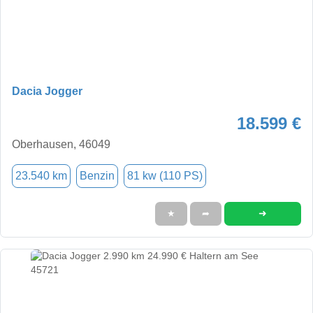
Dacia Jogger
18.599 €
Oberhausen, 46049
23.540 km
Benzin
81 kw (110 PS)
➜
★
➦