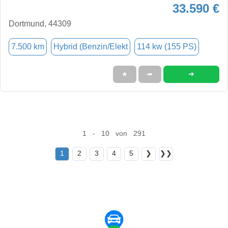
33.590 €
Dortmund, 44309
7.500 km
Hybrid (Benzin/Elekt
114 kw (155 PS)
➜
★
➦
1 - 10 von 291
1
2
3
4
5
❯
❯❯