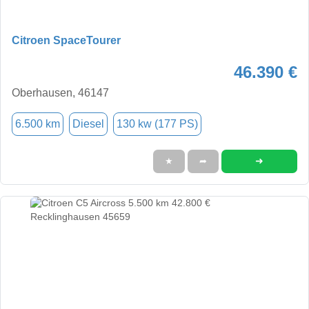
Citroen SpaceTourer
46.390 €
Oberhausen, 46147
6.500 km
Diesel
130 kw (177 PS)
➜
★
➦