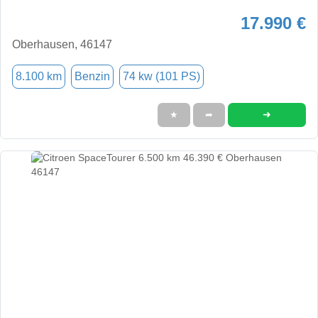
17.990 €
Oberhausen, 46147
8.100 km
Benzin
74 kw (101 PS)
➜
★
➦