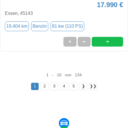
17.990 €
Essen, 45143
19.404 km
Benzin
81 kw (110 PS)
➜
★
➦
1 - 10 von 134
1
2
3
4
5
❯
❯❯