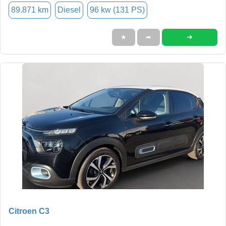
89.871 km
Diesel
96 kw (131 PS)
➜
★
➦
Citroen C3