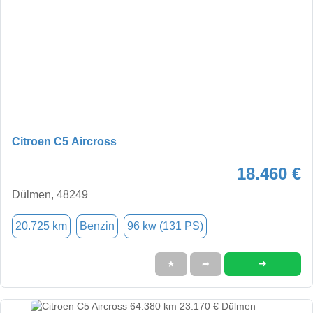
Citroen C5 Aircross
18.460 €
Dülmen, 48249
20.725 km
Benzin
96 kw (131 PS)
➜
★
➦