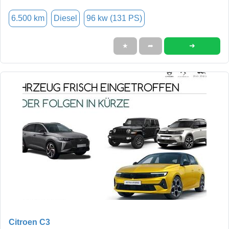
6.500 km
Diesel
96 kw (131 PS)
➜
★
➦
Citroen C3